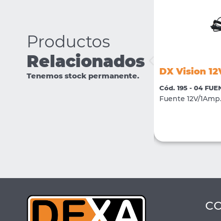
Productos
Relacionados
DX Vision MIC2
DX Vision 12
Tenemos stock permanente.
Cód. 2365 - 03 ACCESORIOS
Cód. 195 - 04 FU
Microfono amplificado a 12V
Fuente 12V/1Amp.
VER MÁS
CONSULTAR
C