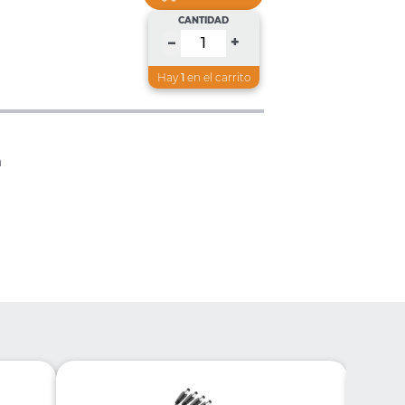
CANTIDAD
+
–
Hay
1
en el carrito
a