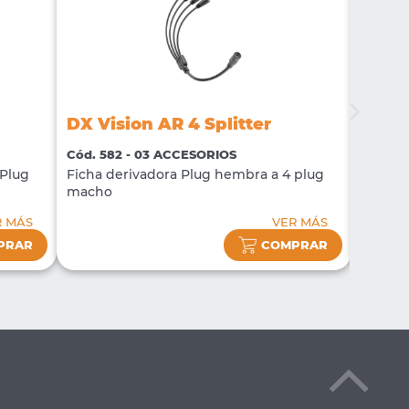
DX Vision AR 4 Splitter
DX Vi
Cód. 582 - 03 ACCESORIOS
Cód. 3
 Plug
Ficha derivadora Plug hembra a 4 plug
Ficha 
macho
Macho
R MÁS
VER MÁS
PRAR
COMPRAR