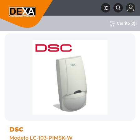
Carrito
(
0
)
RUBRO
01 INTRUSION
SUBRUBRO
DETECTORES DE INTERIOR
MARCA
DSC
DSC
Modelo LC-103-PIMSK-W