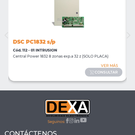
DSC PC1832 s/p
D
Cód. 112 - 01 INTRUSION
C
Central Power 1832 8 zonas exp.a 32 z (SOLO PLACA)
T
VER MÁS
CONSULTAR
Seguinos:
CONTÁCTENOS