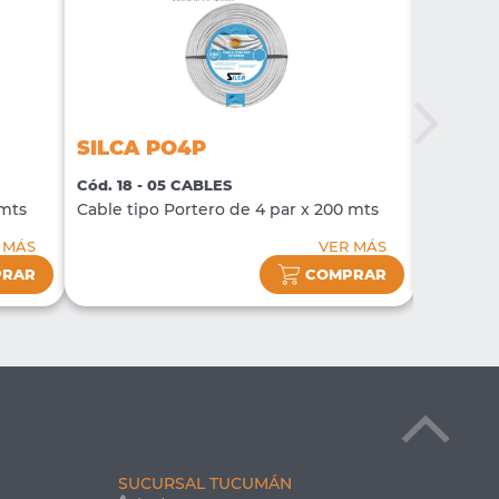
SILCA PO4P
SILCA
Cód. 18 - 05 CABLES
Cód. 57 
 mts
Cable tipo Portero de 4 par x 200 mts
Cable UT
 MÁS
VER MÁS
PRAR
COMPRAR
SUCURSAL TUCUMÁN