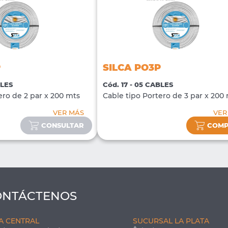
P
SILCA PO3P
BLES
Cód. 17 - 05 CABLES
ero de 2 par x 200 mts
Cable tipo Portero de 3 par x 200
VER MÁS
VER
CONSULTAR
COM
ONTÁCTENOS
A CENTRAL
SUCURSAL LA PLATA