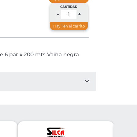
CANTIDAD
+
–
Hay
1
en el carrito
e 6 par x 200 mts Vaina negra