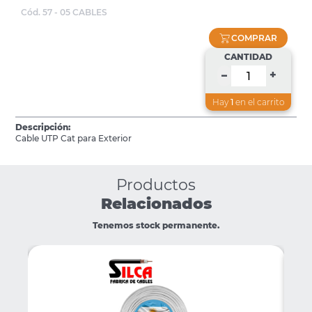
Cód. 57 - 05 CABLES
COMPRAR
CANTIDAD
+
–
Hay
1
en el carrito
Descripción:
Cable UTP Cat para Exterior
Productos
Relacionados
Tenemos stock permanente.