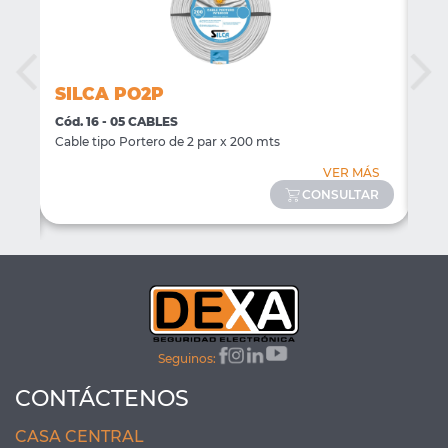
SILCA PO2P
SI
Cód. 16 - 05 CABLES
Cód
ra
Cable tipo Portero de 2 par x 200 mts
Cabl
VER MÁS
ÁS
CONSULTAR
AR
Seguinos:
CONTÁCTENOS
CASA CENTRAL