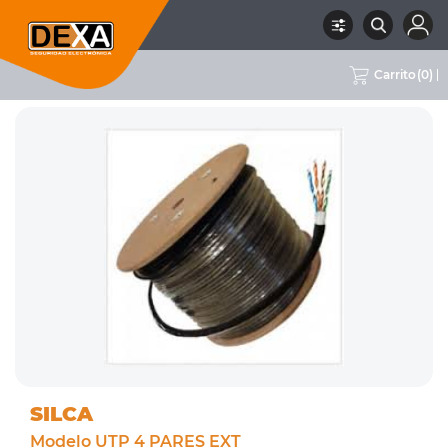
Carrito
(
0
)
RUBRO
05 CABLES
SUBRUBRO
UTP
MARCA
SILCA
SILCA
Modelo UTP 4 PARES EXT