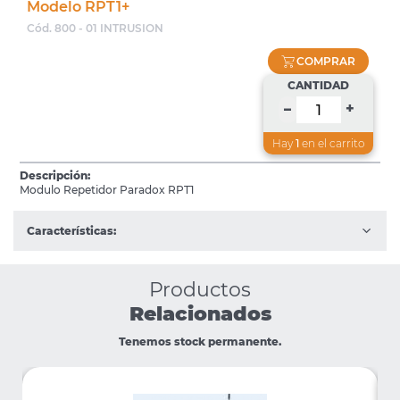
Modelo RPT1+
Cód. 800 - 01 INTRUSION
COMPRAR
CANTIDAD
+
–
Hay
1
en el carrito
Descripción:
Modulo Repetidor Paradox RPT1
Características:
Productos
Relacionados
Tenemos stock permanente.