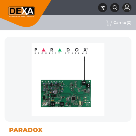
Carrito
(
0
)
01
DETECTORES VARIOS,
RUBRO
SUBRUBRO
MARCA
PARADOX
INTRUSION
MÓDULOS Y ACCESORIOS
PARADOX