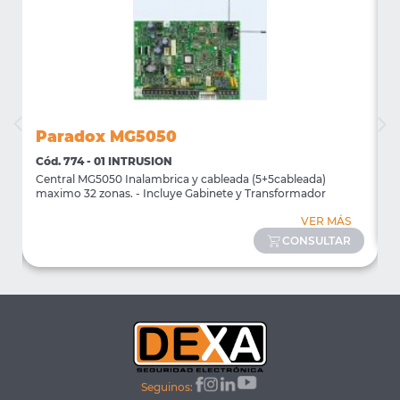
Paradox MG5050
Cód. 774 - 01 INTRUSION
C
Central MG5050 Inalambrica y cableada (5+5cableada)
T
maximo 32 zonas. - Incluye Gabinete y Transformador
VER MÁS
CONSULTAR
Seguinos: