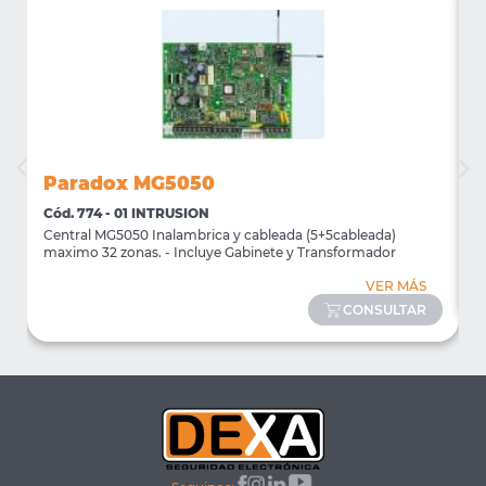
Paradox MG5050
Cód. 774 - 01 INTRUSION
C
Central MG5050 Inalambrica y cableada (5+5cableada)
T
maximo 32 zonas. - Incluye Gabinete y Transformador
VER MÁS
CONSULTAR