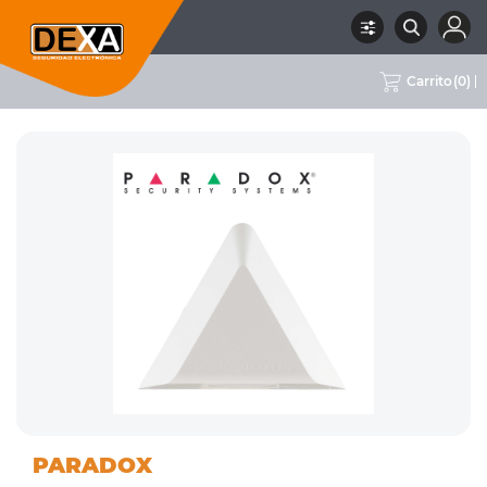
Carrito
(
0
)
01
DETECTORES DE
RUBRO
SUBRUBRO
MARCA
PARADOX
INTRUSION
INTERIOR
PARADOX