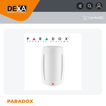
Carrito
(
0
)
01
DETECTORES
RUBRO
SUBRUBRO
MARCA
PARADOX
INTRUSION
INALÁMBRICOS
PARADOX