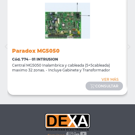
Paradox MG5050
Cód. 774 - 01 INTRUSION
C
Central MG5050 Inalambrica y cableada (5+5cableada)
T
maximo 32 zonas. - Incluye Gabinete y Transformador
VER MÁS
CONSULTAR