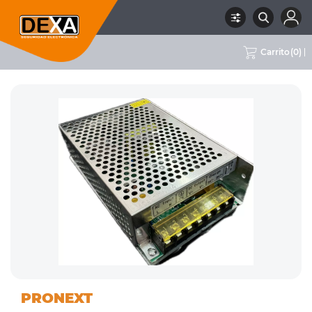
Carrito
(
0
)
04 FUENTES DE
CON FUNC.
RUBRO
SUBRUBRO
MARCA
PRONEXT
ALIMENTACIÓN
UPS
PRONEXT