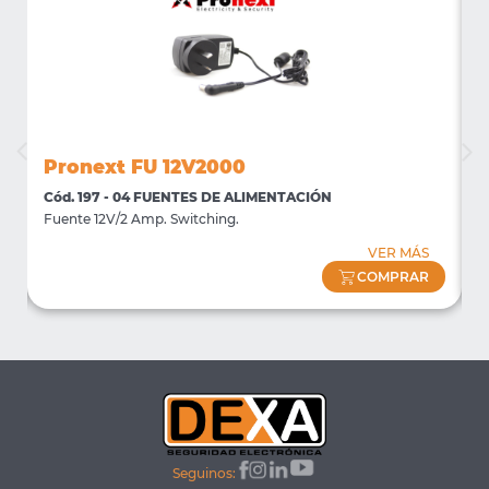
Pronext FU 12V2000
Cód. 197 - 04 FUENTES DE ALIMENTACIÓN
C
Fuente 12V/2 Amp. Switching.
F
VER MÁS
COMPRAR
Seguinos: