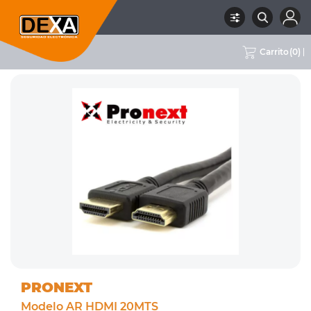
Carrito
(
0
)
RUBRO
03 ACCESORIOS
SUBRUBRO
CABLES VGA Y HDMI
MARCA
PRONEXT
PRONEXT
Modelo AR HDMI 20MTS