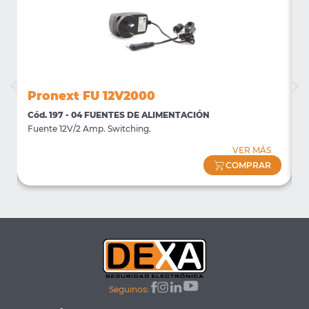
Pronext FU 12V2000
Cód. 197 - 04 FUENTES DE ALIMENTACIÓN
C
Fuente 12V/2 Amp. Switching.
F
VER MÁS
COMPRAR
Seguinos: