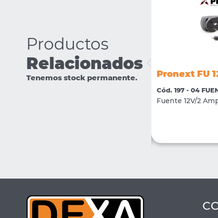
Productos
Relacionados
Pronext FDRI 12V3000
Pronext FU 
Tenemos stock permanente.
Cód. 1292 - 04 FUENTES DE ALIMENTACIÓN
Cód. 197 - 04 FU
Fuente 12V/3Amp. Switching Modular con
Fuente 12V/2 Amp
bornera
VER MÁS
COMPRAR
C