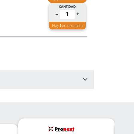
CANTIDAD
+
–
Hay
1
en el carrito