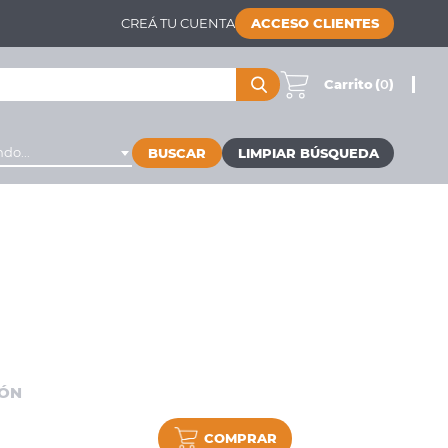
CREÁ TU CUENTA
ACCESO CLIENTES
Carrito
(
0
)
do...
BUSCAR
IÓN
COMPRAR