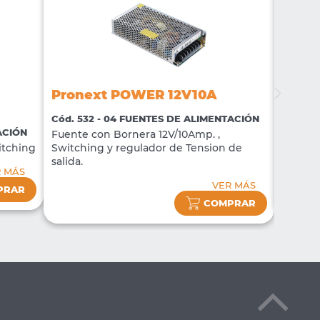
Pronext POWER 12V10A
Pron
Cód. 532 - 04 FUENTES DE ALIMENTACIÓN
Cód. 3
ACIÓN
Fuente con Bornera 12V/10Amp. ,
UPS Fu
itching
Switching y regulador de Tension de
Funcio
salida.
R MÁS
VER MÁS
PRAR
COMPRAR