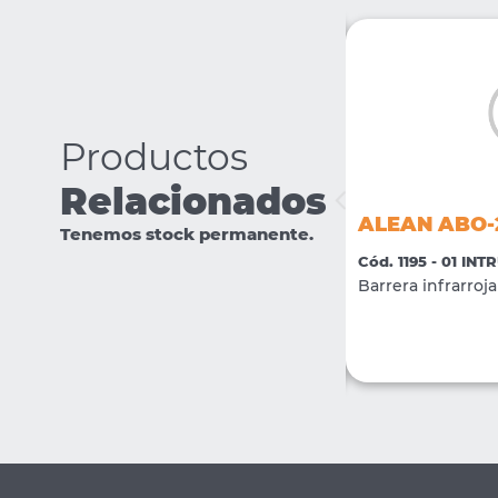
Productos
Relacionados
ALEAN AC120
ALEAN ABO-
Tenemos stock permanente.
Cód. 1894 - 01 INTRUSION
Cód. 1195 - 01 INT
Gabinete Columna de 120cm para
Barrera infrarroja
Barrales ABI (x 2 unidades)
VER MÁS
COMPRAR