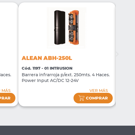
ALEAN ABH-250L
ALEA
Cód. 1197 - 01 INTRUSION
Cód. 11
Haces.
Barrera infrarroja p/ext. 250mts. 4 Haces.
Barrera
Power Input AC/DC 12-24V
Power 
R MÁS
VER MÁS
PRAR
COMPRAR