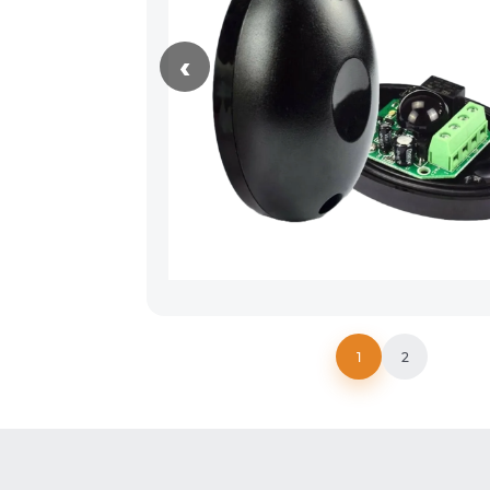
‹
1
2