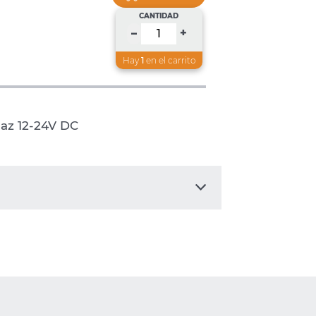
CANTIDAD
+
–
Hay
1
en el carrito
 Haz 12-24V DC