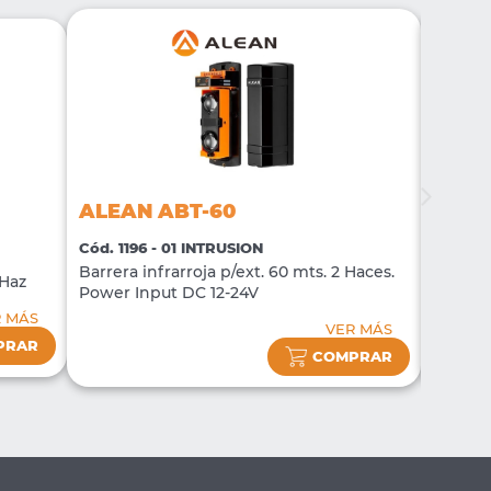
ALEAN ABT-60
ALEA
Cód. 1196 - 01 INTRUSION
Cód. 11
Barrera infrarroja p/ext. 60 mts. 2 Haces.
Barrera
 Haz
Power Input DC 12-24V
Power 
R MÁS
VER MÁS
PRAR
COMPRAR