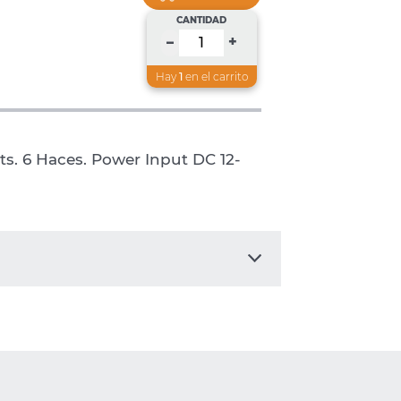
CANTIDAD
+
–
Hay
1
en el carrito
mts. 6 Haces. Power Input DC 12-