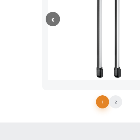
‹
1
2