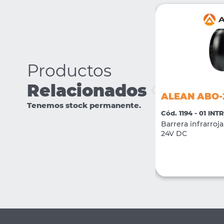
Productos
Relacionados
ALEAN AC120
ALEAN ABO-
Tenemos stock permanente.
Cód. 1894 - 01 INTRUSION
Cód. 1194 - 01 IN
Gabinete Columna de 120cm para
Barrera infrarroja 
Barrales ABI (x 2 unidades)
24V DC
VER MÁS
COMPRAR