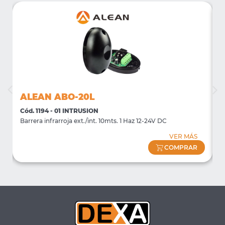
ALEAN ABO-20L
Cód. 1194 - 01 INTRUSION
C
s)
Barrera infrarroja ext./int. 10mts. 1 Haz 12-24V DC
B
VER MÁS
COMPRAR