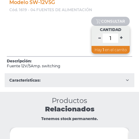
Modelo SW-12V5G
Cód. 1619 - 04 FUENTES DE ALIMENTACIÓN
CONSULTAR
CANTIDAD
+
–
Hay
1
en el carrito
Descripción:
Fuente 12V/5Amp. switching
Características:
Productos
Relacionados
Tenemos stock permanente.