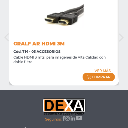
GRALF AR HDMI 3M
G
Cód. 714 - 03 ACCESORIOS
Có
Cable HDMI 3 mts. para imagenes de Alta Calidad con
Fu
doble filtro
S
VER MÁS
R
COMPRAR
Seguinos: