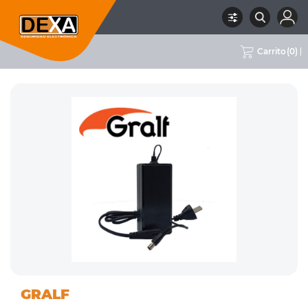
Carrito
(
0
)
04 FUENTES DE
CON
RUBRO
SUBRUBRO
MARCA
GRALF
ALIMENTACIÓN
CABLE
GRALF