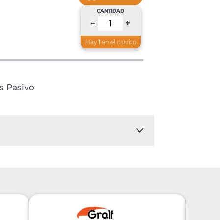
CANTIDAD
+
–
Hay
1
en el carrito
s Pasivo