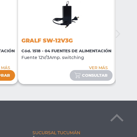
GRALF SW-12V3G
GRALF
NTACIÓN
Cód. 1518 - 04 FUENTES DE ALIMENTACIÓN
Cód. 15
Fuente 12V/3Amp. switching
Splitter
 MÁS
VER MÁS
PRAR
CONSULTAR
SUCURSAL TUCUMÁN