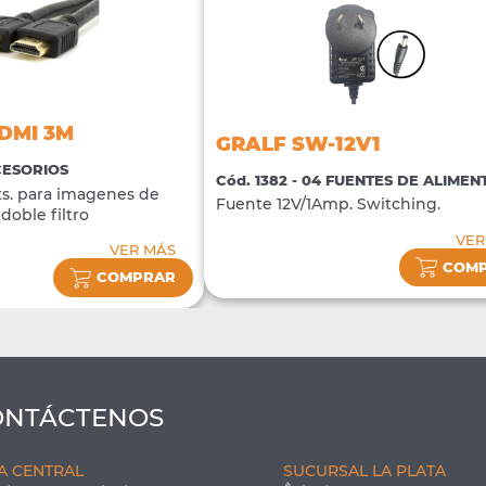
DMI 3M
GRALF SW-12V1
CCESORIOS
Cód. 1382 - 04 FUENTES DE ALIME
s. para imagenes de
Fuente 12V/1Amp. Switching.
doble filtro
VER
VER MÁS
COM
COMPRAR
ONTÁCTENOS
A CENTRAL
SUCURSAL LA PLATA