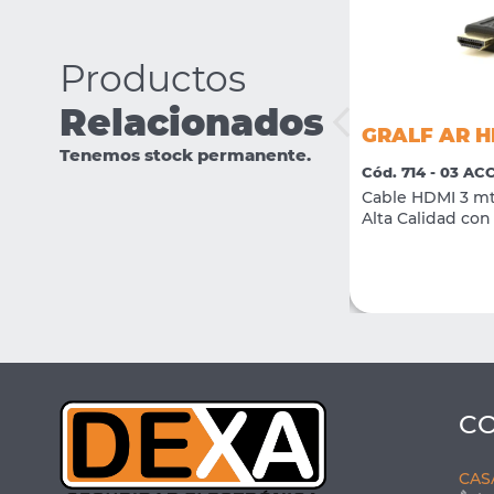
Productos
Relacionados
GRALF AR H
GRALF GF-60-12DV
Tenemos stock permanente.
Cód. 714 - 03 A
Cód. 2856 - 04 FUENTES DE
ALIMENTACIÓN
Cable HDMI 3 mt
Fuente Switching UPS 12v 4.3A
Alta Calidad con 
VER MÁS
COMPRAR
C
CAS