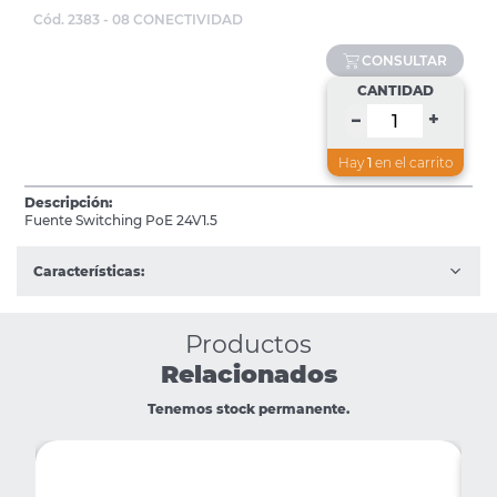
Cód. 2383 - 08 CONECTIVIDAD
CONSULTAR
CANTIDAD
+
–
Hay
1
en el carrito
Descripción:
Fuente Switching PoE 24V1.5
Características:
Productos
Relacionados
Tenemos stock permanente.