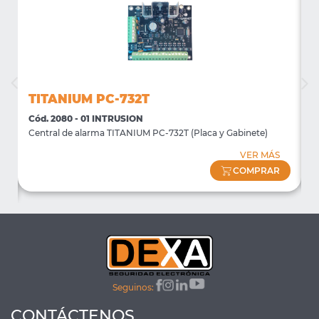
TITANIUM PC-732T
Cód. 2080 - 01 INTRUSION
C
Central de alarma TITANIUM PC-732T (Placa y Gabinete)
T
VER MÁS
COMPRAR
Seguinos:
CONTÁCTENOS