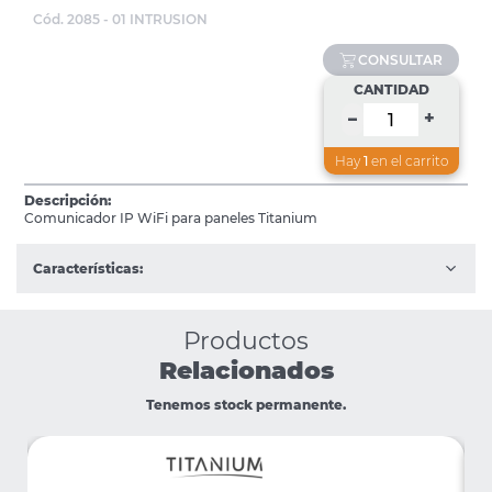
Cód. 2085 - 01 INTRUSION
CONSULTAR
CANTIDAD
+
–
Hay
1
en el carrito
Descripción:
Comunicador IP WiFi para paneles Titanium
Características:
Productos
Relacionados
Tenemos stock permanente.