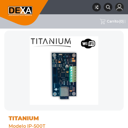
Carrito
(
0
)
RUBRO
01 INTRUSION
SUBRUBRO
COMUNICADORES WIFI
MARCA
TITANIUM
TITANIUM
Modelo IP-500T