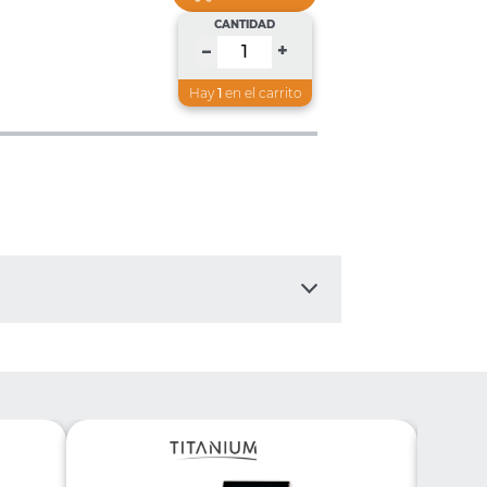
CANTIDAD
+
–
Hay
1
en el carrito