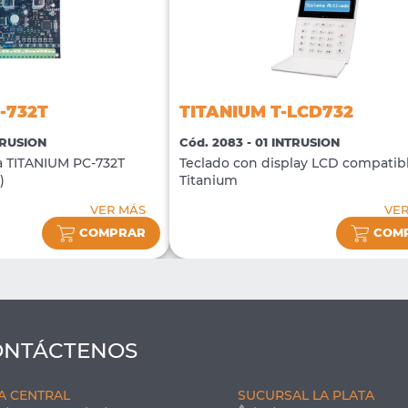
-732T
TITANIUM T-LCD732
TRUSION
Cód. 2083 - 01 INTRUSION
a TITANIUM PC-732T
Teclado con display LCD compatib
)
Titanium
VER MÁS
VE
COMPRAR
COM
ONTÁCTENOS
A CENTRAL
SUCURSAL LA PLATA