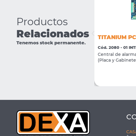
Productos
Relacionados
TITANIUM 900T/LCDRF-T
TITANIUM PC
Tenemos stock permanente.
Cód. 2149 - 01 INTRUSION
Cód. 2080 - 01 IN
Central de alarma PC-900T con teclado T-
Central de alarm
LCDRF732 + Gabinete + Transformador
(Placa y Gabinete
VER MÁS
COMPRAR
C
CAS