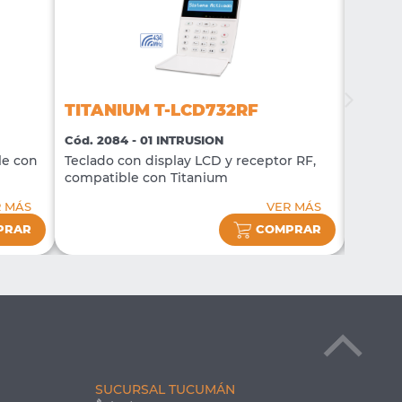
TITANIUM T-LCD732RF
TITA
Cód. 2084 - 01 INTRUSION
Cód. 20
le con
Teclado con display LCD y receptor RF,
Comuni
compatible con Titanium
Titani
R MÁS
VER MÁS
PRAR
COMPRAR
SUCURSAL TUCUMÁN