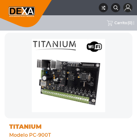
Carrito
(
0
)
RUBRO
01 INTRUSION
SUBRUBRO
CENTRALES DE ALARMA
MARCA
TITANIUM
TITANIUM
Modelo PC-900T