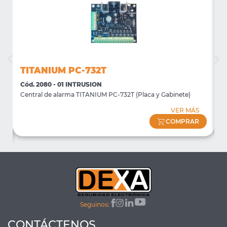
TITANIUM PC-732T
Cód. 2080 - 01 INTRUSION
C
Central de alarma TITANIUM PC-732T (Placa y Gabinete)
T
VER MÁS
COMPRAR
Seguinos:
CONTÁCTENOS