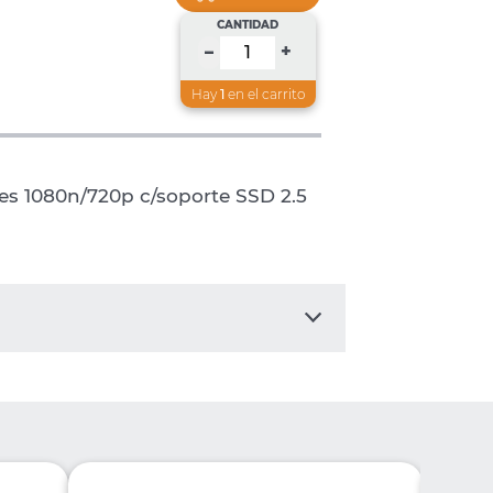
CANTIDAD
+
–
Hay
1
en el carrito
s 1080n/720p c/soporte SSD 2.5