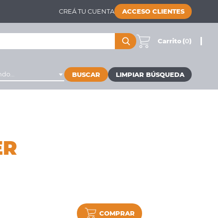
CREÁ TU CUENTA
ACCESO CLIENTES
Carrito
(
0
)
do...
BUSCAR
ER
COMPRAR