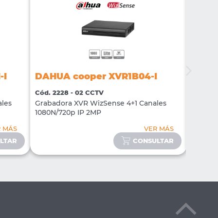
-I
DAHUA cooper XVR1B04-I
DAHU
Cód. 2228 - 02 CCTV
Cód. 22
les
Grabadora XVR WizSense 4+1 Canales
Grabad
1080N/720p IP 2MP
1080N/
R MÁS
VER MÁS
LTAR
CONSULTAR