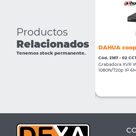
Productos
Relacionados
DAHUA cooper XVR1B08-I-T
DAHUA coope
Tenemos stock permanente.
Cód. 3632 - 02 CCTV
Cód. 2167 - 02 CC
Grabadora XVR WizSense 8+2 Canales
Grabadora XVR W
1080n/720p c/soporte SSD 2.5 ( No incluye
1080N/720p IP 6
SSD)
VER MÁS
COMPRAR
C