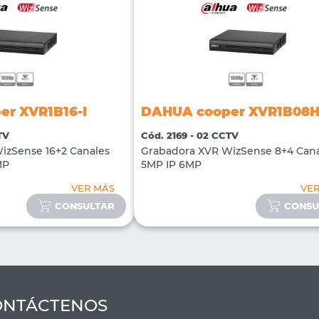
r XVR1B16-I
DAHUA cooper XVR1B08H
TV
Cód. 2169 - 02 CCTV
izSense 16+2 Canales
Grabadora XVR WizSense 8+4 Cana
MP
5MP IP 6MP
VER MÁS
VE
CONSULTAR
CONSU
ONTÁCTENOS