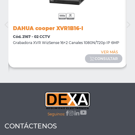
DAHUA cooper XVR1B16-I
D
Cód. 2167 - 02 CCTV
C
te
Grabadora XVR WizSense 16+2 Canales 1080N/720p IP 6MP
G
VER MÁS
CONSULTAR
Seguinos:
CONTÁCTENOS