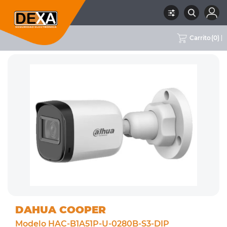
Carrito
(
0
)
RUBRO
02 CCTV
SUBRUBRO
CÁMARAS 5MPX
MARCA
DAHUA COOPER
DAHUA COOPER
Modelo HAC-B1A51P-U-0280B-S3-DIP