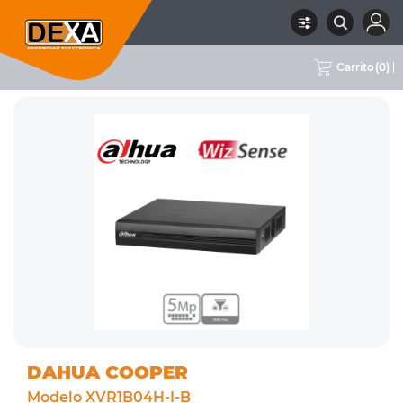
Carrito
(
0
)
RUBRO
02 CCTV
SUBRUBRO
DVRS 4CH
MARCA
DAHUA COOPER
DAHUA COOPER
Modelo XVR1B04H-I-B