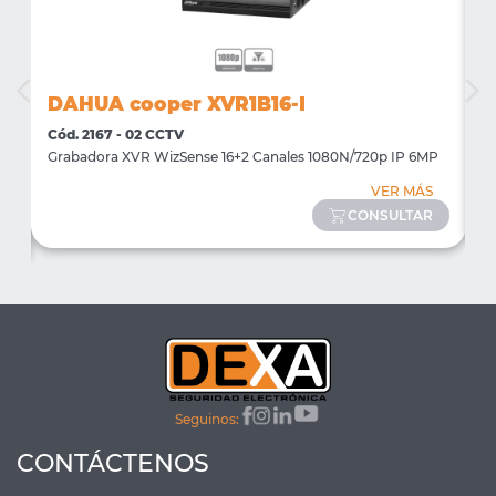
DAHUA cooper XVR1B16-I
D
Cód. 2167 - 02 CCTV
C
te
Grabadora XVR WizSense 16+2 Canales 1080N/720p IP 6MP
G
VER MÁS
CONSULTAR
Seguinos:
CONTÁCTENOS