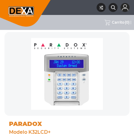
Carrito
(
0
)
RUBRO
01 INTRUSION
SUBRUBRO
TECLADOS
MARCA
PARADOX
PARADOX
Modelo K32LCD+