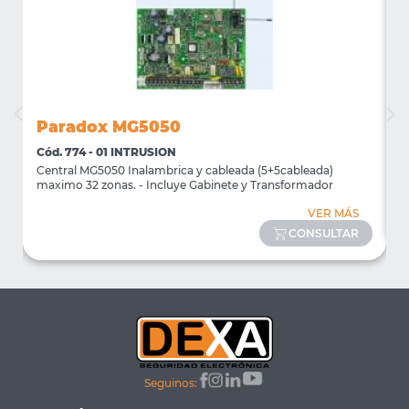
Paradox MG5050
Cód. 774 - 01 INTRUSION
C
Central MG5050 Inalambrica y cableada (5+5cableada)
T
maximo 32 zonas. - Incluye Gabinete y Transformador
VER MÁS
CONSULTAR
Seguinos: