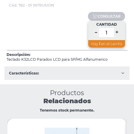
Cód. 782 - 01 INTRUSION
CONSULTAR
CANTIDAD
+
–
Hay
1
en el carrito
Descripción:
Teclado K32LCD Paradox LCD para SP/MG Alfanumerico
Características:
Productos
Relacionados
Tenemos stock permanente.