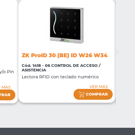
ZK Pr
ZK ProID 30 (BE) ID W26 W34
Cód. 1
Cód. 1418 - 06 CONTROL DE ACCESO /
ASISTE
ASISTENCIA
y/o Pin
Lector 
Lectora RFID con teclado numérico
interior
VER MÁS
R MÁS
COMPRAR
PRAR