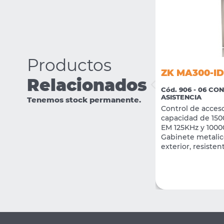
Productos
ZK MA300-ID
Relacionados
Cód. 906 - 06 CO
ZK EB103-G
ASISTENCIA
Tenemos stock permanente.
Control de acceso
Cód. 2724 - 06 CONTROL DE ACCESO /
ASISTENCIA
capacidad de 1500
Pulsador de salida Metalico NO/NC
EM 125KHz y 1000
Gabinete metalic
VER MÁS
exterior, resisten
CONSULTAR