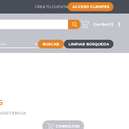
CREÁ TU CUENTA
ACCESO CLIENTES
Carrito
(
0
)
do...
BUSCAR
S
 ASISTENCIA
CONSULTAR