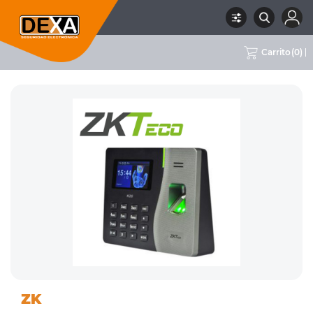
Carrito
(
0
)
06 CONTROL DE
CONTROLADORES
RUBRO
SUBRUBRO
MARCA
ZK
ACCESO / ASISTENCIA
DE ASISTENCIA
ZK