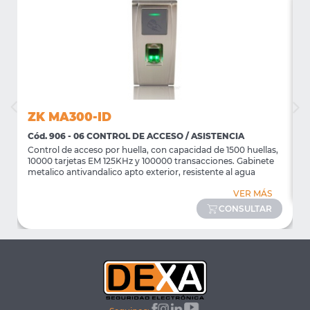
ZK MA300-ID
Cód. 906 - 06 CONTROL DE ACCESO / ASISTENCIA
C
Control de acceso por huella, con capacidad de 1500 huellas,
C
10000 tarjetas EM 125KHz y 100000 transacciones. Gabinete
metalico antivandalico apto exterior, resistente al agua
VER MÁS
CONSULTAR