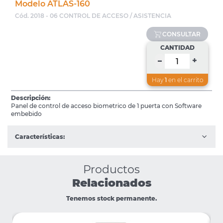
Modelo ATLAS-160
Cód. 2018 - 06 CONTROL DE ACCESO / ASISTENCIA
CONSULTAR
CANTIDAD
+
–
Hay
1
en el carrito
Descripción:
Panel de control de acceso biometrico de 1 puerta con Software
embebido
Características:
Productos
Relacionados
Tenemos stock permanente.