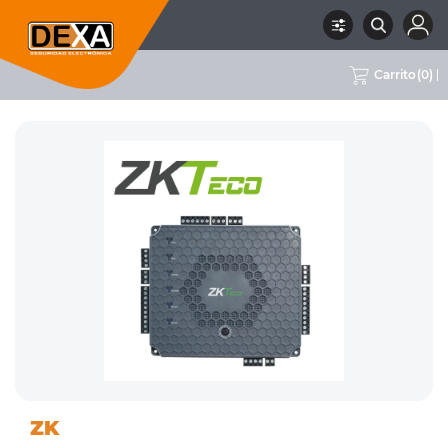
Carrito
(
0
)
06 CONTROL DE ACCESO
CONTROLADORES
RUBRO
SUBRUBRO
MARCA
ZK
/ ASISTENCIA
DE ACCESO
ZK