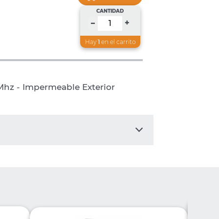
CANTIDAD
+
–
Hay
1
en el carrito
Mhz - Impermeable Exterior