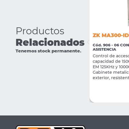
Productos
ZK MA300-ID
Relacionados
Cód. 906 - 06 CO
ZK EB103-G
ASISTENCIA
Tenemos stock permanente.
Control de acceso
Cód. 2724 - 06 CONTROL DE ACCESO /
ASISTENCIA
capacidad de 1500
Pulsador de salida Metalico NO/NC
EM 125KHz y 1000
Gabinete metalic
VER MÁS
exterior, resisten
CONSULTAR