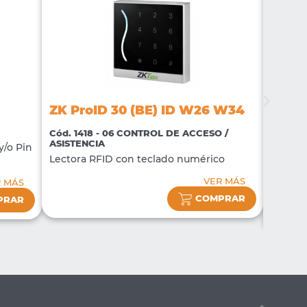
ZK M
ZK ProID 30 (BE) ID W26 W34
Cód. 1
ASISTE
Cód. 1418 - 06 CONTROL DE ACCESO /
ASISTENCIA
Termina
y/o Pin
Lectora RFID con teclado numérico
de Asis
Contro
VER MÁS
R MÁS
COMPRAR
PRAR