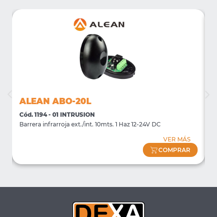
ALEAN ABO-20L
Cód. 1194 - 01 INTRUSION
C
)
Barrera infrarroja ext./int. 10mts. 1 Haz 12-24V DC
B
VER MÁS
COMPRAR