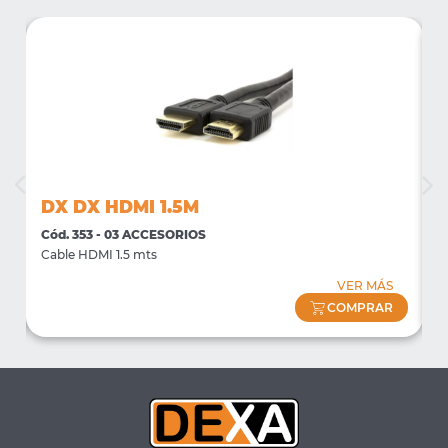
DX DX HDMI 1.5M
Cód. 353 - 03 ACCESORIOS
C
Cable HDMI 1.5 mts
C
VER MÁS
COMPRAR