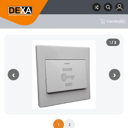
Carrito
(
0
)
06 CONTROL DE
ACCESORIOS PARA
RUBRO
SUBRUBRO
MARCA
DX
ACCESO / ASISTENCIA
CONTROL DE ACCESO
1
/ 2
‹
›
1
2