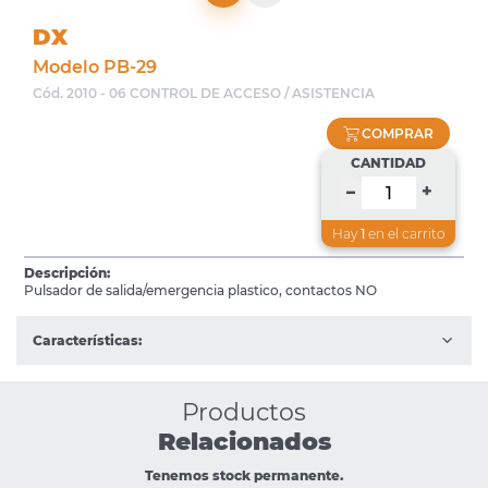
DX
Modelo PB-29
Cód. 2010 - 06 CONTROL DE ACCESO / ASISTENCIA
COMPRAR
CANTIDAD
+
–
Hay
1
en el carrito
Descripción:
Pulsador de salida/emergencia plastico, contactos NO
Características:
Productos
Relacionados
Tenemos stock permanente.