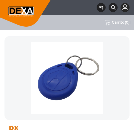
Carrito
(
0
)
06 CONTROL DE
ACCESORIOS PARA
RUBRO
SUBRUBRO
MARCA
DX
ACCESO / ASISTENCIA
CONTROL DE ACCESO
DX