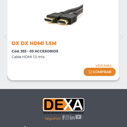
DX DX HDMI 1.5M
Cód. 353 - 03 ACCESORIOS
C
Cable HDMI 1.5 mts
C
VER MÁS
COMPRAR
Seguinos: