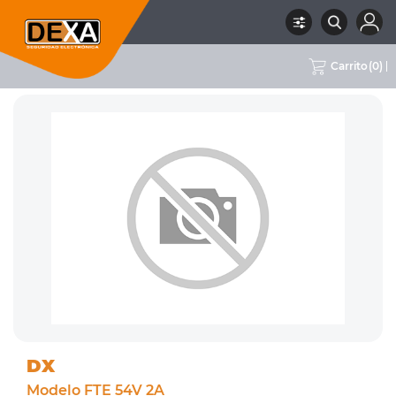
Carrito
(
0
)
RUBRO
04 FUENTES DE ALIMENTACIÓN
SUBRUBRO
CON CABLE
MARCA
DX
DX
Modelo FTE 54V 2A