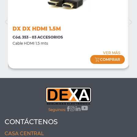
DX DX HDMI 1.5M
Cód. 353 - 03 ACCESORIOS
C
Cable HDMI 1.5 mts
C
VER MÁS
COMPRAR
Seguinos:
CONTÁCTENOS
CASA CENTRAL