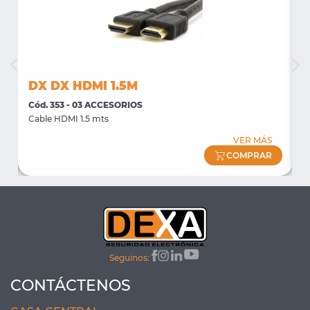
DX DX HDMI 1.5M
Cód. 353 - 03 ACCESORIOS
C
Cable HDMI 1.5 mts
C
VER MÁS
COMPRAR
Seguinos:
CONTÁCTENOS