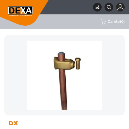
Carrito
(
0
)
07 CERCOS
ACCESORIOS PARA CERCOS
RUBRO
SUBRUBRO
MARCA
DX
ELECTRICOS
ELÉCTRICOS
DX