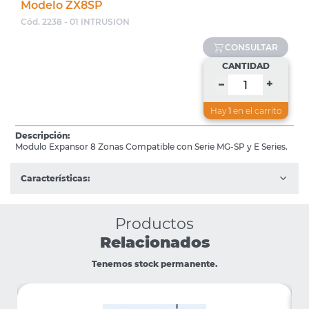
Modelo ZX8SP
Cód. 2238 - 01 INTRUSION
CONSULTAR
CANTIDAD
+
–
Hay
1
en el carrito
Descripción:
Modulo Expansor 8 Zonas Compatible con Serie MG-SP y E Series.
Características:
Productos
Relacionados
Tenemos stock permanente.