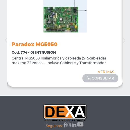
Paradox MG5050
Cód. 774 - 01 INTRUSION
C
Central MG5050 Inalambrica y cableada (5+5cableada)
T
maximo 32 zonas. - Incluye Gabinete y Transformador
VER MÁS
CONSULTAR
Seguinos: