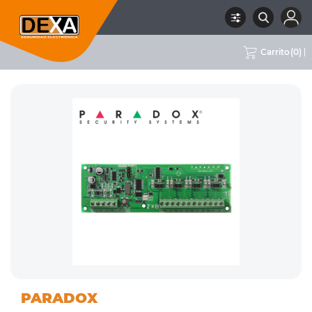
Carrito
(
0
)
01
DETECTORES VARIOS,
RUBRO
SUBRUBRO
MARCA
PARADOX
INTRUSION
MÓDULOS Y ACCESORIOS
PARADOX