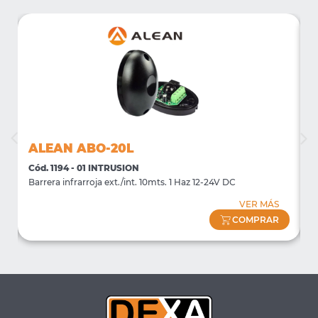
ALEAN ABO-20L
Cód. 1194 - 01 INTRUSION
C
)
Barrera infrarroja ext./int. 10mts. 1 Haz 12-24V DC
B
VER MÁS
COMPRAR