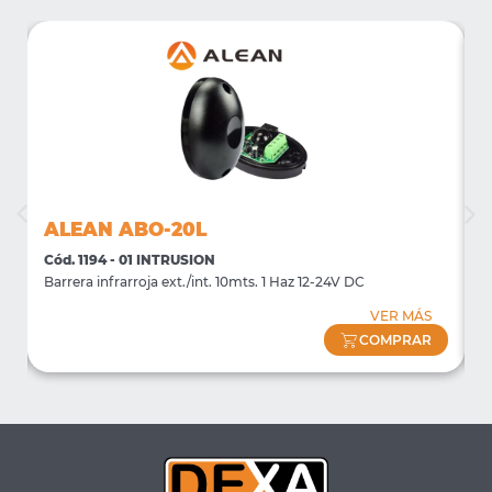
ALEAN ABO-20L
Cód. 1194 - 01 INTRUSION
C
)
Barrera infrarroja ext./int. 10mts. 1 Haz 12-24V DC
B
VER MÁS
COMPRAR