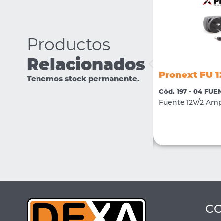
Productos
Relacionados
Pronext FDRI 12V2000
Pronext FU 
Tenemos stock permanente.
Cód. 1291 - 04 FUENTES DE ALIMENTACIÓN
Cód. 197 - 04 FU
Fuente 12V/2Amp. Switching Modular con
Fuente 12V/2 Amp
bornera
VER MÁS
COMPRAR
C