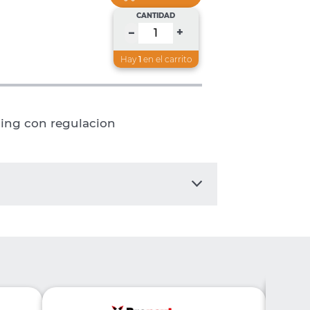
CANTIDAD
+
–
Hay
1
en el carrito
ing con regulacion