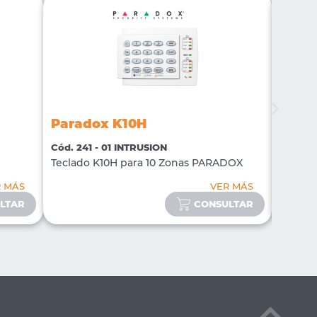
Paradox K10H
Para
Cód. 241 - 01 INTRUSION
Cód. 39
Teclado K10H para 10 Zonas PARADOX
Teclad
R MÁS
VER MÁS
LTAR
CONSULTAR