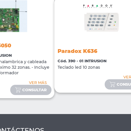
5050
Paradox K636
RUSION
Cód. 390 - 01 INTRUSION
nalambrica y cableada
imo 32 zonas. - Incluye
Teclado led 10 zonas
sformador
VE
VER MÁS
CONSU
CONSULTAR
ONTÁCTENOS