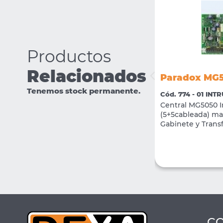
Productos
Relacionados
Paradox MG
Paradox PS817
Tenemos stock permanente.
Cód. 774 - 01 INT
Cód. 394 - 01 INTRUSION
Central MG5050 I
Fuente Cargadora Conmutada de
(5+5cableada) max
12VCC1.75 AMP Paradox PS817
Gabinete y Tran
VER MÁS
COMPRAR
C