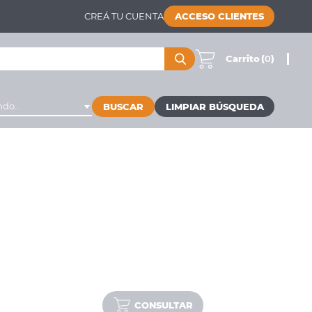
CREÁ TU CUENTA
ACCESO CLIENTES
Carrito
(
0
)
do...
BUSCAR
CONSULTAR