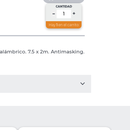
CANTIDAD
+
–
Hay
1
en el carrito
nalámbrico. 7.5 x 2m. Antimasking.