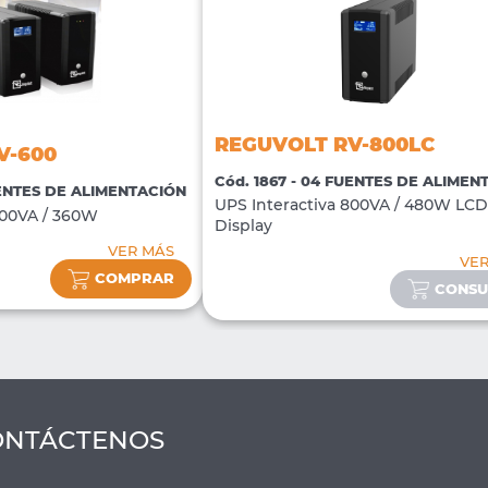
REGUVOLT RV-800LC
V-600
Cód. 1867 - 04 FUENTES DE ALIMEN
UENTES DE ALIMENTACIÓN
UPS Interactiva 800VA / 480W LCD
600VA / 360W
Display
VER MÁS
VE
COMPRAR
CONSU
ONTÁCTENOS