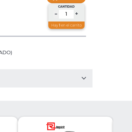
CANTIDAD
+
–
Hay
1
en el carrito
ADO)