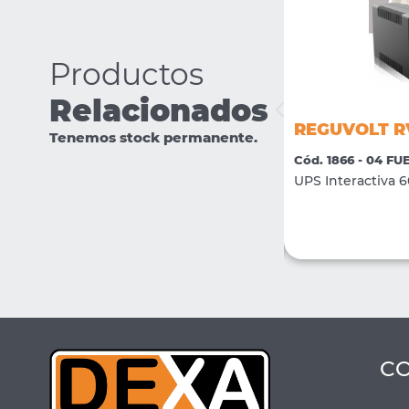
Productos
Relacionados
REGUVOLT RV-JACK-6
REGUVOLT R
Tenemos stock permanente.
Cód. 2777 - 08 CONECTIVIDAD
Cód. 1866 - 04 F
Jack Hembra UTP Cat6
UPS Interactiva 
VER MÁS
COMPRAR
C