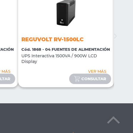
REGUVOLT RV-1500LC
REGU
TACIÓN
Cód. 1868 - 04 FUENTES DE ALIMENTACIÓN
Cód. 18
UPS Interactiva 1500VA / 900W LCD
Cable U
Display
Alumin
R MÁS
VER MÁS
LTAR
CONSULTAR