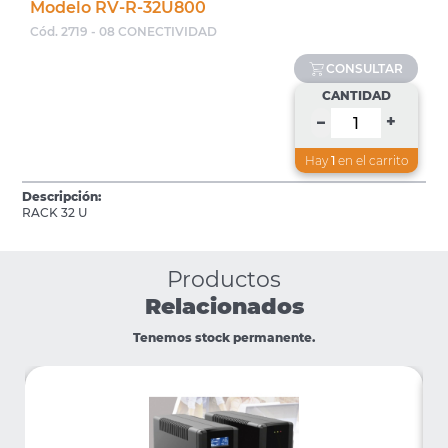
Modelo RV-R-32U800
Cód. 2719 - 08 CONECTIVIDAD
CONSULTAR
CANTIDAD
+
–
Hay
1
en el carrito
Descripción:
RACK 32 U
Productos
Relacionados
Tenemos stock permanente.