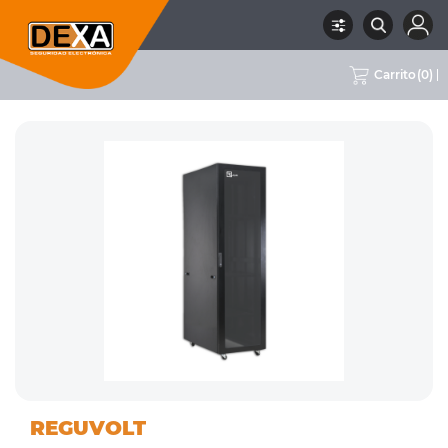
Carrito
(
0
)
08
ACCESORIOS
RUBRO
SUBRUBRO
MARCA
REGUVOLT
CONECTIVIDAD
CONECTIVIDAD
REGUVOLT