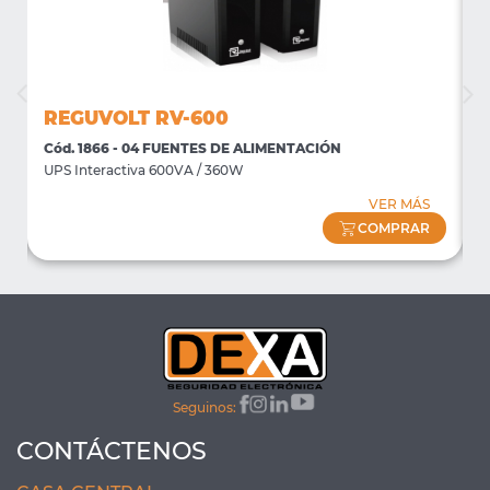
REGUVOLT RV-600
Cód. 1866 - 04 FUENTES DE ALIMENTACIÓN
C
UPS Interactiva 600VA / 360W
U
VER MÁS
COMPRAR
Seguinos:
CONTÁCTENOS