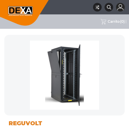
Carrito
(
0
)
08
ACCESORIOS
RUBRO
SUBRUBRO
MARCA
REGUVOLT
CONECTIVIDAD
CONECTIVIDAD
REGUVOLT