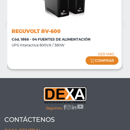
REGUVOLT RV-600
Cód. 1866 - 04 FUENTES DE ALIMENTACIÓN
C
UPS Interactiva 600VA / 360W
U
VER MÁS
COMPRAR
Seguinos:
CONTÁCTENOS