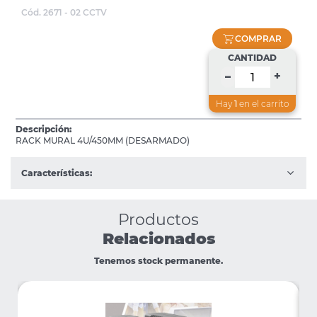
Cód. 2671 - 02 CCTV
COMPRAR
CANTIDAD
+
–
Hay
1
en el carrito
Descripción:
RACK MURAL 4U/450MM (DESARMADO)
Características:
Productos
Relacionados
Tenemos stock permanente.