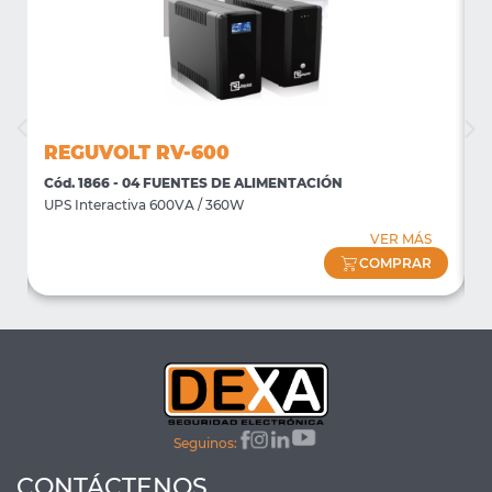
REGUVOLT RV-600
Cód. 1866 - 04 FUENTES DE ALIMENTACIÓN
C
UPS Interactiva 600VA / 360W
U
VER MÁS
COMPRAR
Seguinos:
CONTÁCTENOS