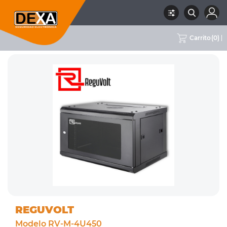
Carrito
(
0
)
RUBRO
02 CCTV
SUBRUBRO
GABINETES Y SOPORTES
MARCA
REGUVOLT
REGUVOLT
Modelo RV-M-4U450