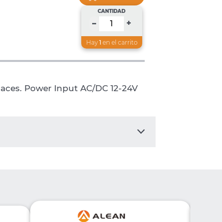
CANTIDAD
+
–
Hay
1
en el carrito
 Haces. Power Input AC/DC 12-24V