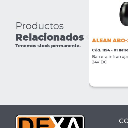
Productos
Relacionados
ALEAN AC85
ALEAN ABO-
Tenemos stock permanente.
Cód. 1893 - 01 INTRUSION
Cód. 1194 - 01 IN
Gabinete Columna de 85cm para
Barrera infrarroja 
Barrales ABI (x 2 unidades)
24V DC
VER MÁS
COMPRAR
C