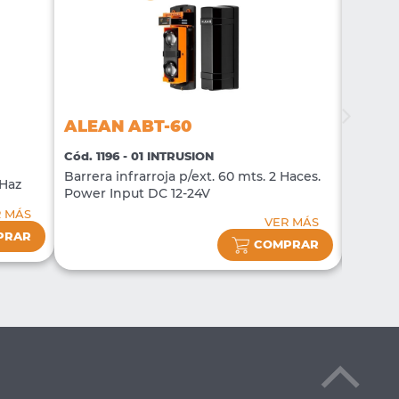
ALEAN ABT-60
ALEA
Cód. 1196 - 01 INTRUSION
Cód. 11
Barrera infrarroja p/ext. 60 mts. 2 Haces.
Barrera
 Haz
Power Input DC 12-24V
Power 
R MÁS
VER MÁS
PRAR
COMPRAR