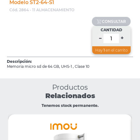
Modelo ST2-64-S1
Cód. 2864 - 11 ALMACENAMIENTO
CONSULTAR
CANTIDAD
+
–
Hay
1
en el carrito
Descripción:
Memoria micro sd de 64 GB, UHS-1 , Clase 10
Productos
Relacionados
Tenemos stock permanente.