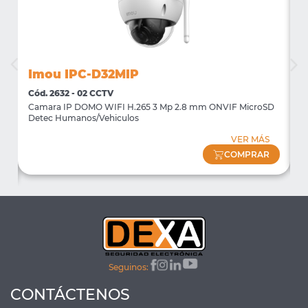
Imou IPC-D32MIP
I
Cód. 2632 - 02 CCTV
C
Camara IP DOMO WIFI H.265 3 Mp 2.8 mm ONVIF MicroSD
C
n
Detec Humanos/Vehiculos
D
VER MÁS
COMPRAR
Seguinos:
CONTÁCTENOS