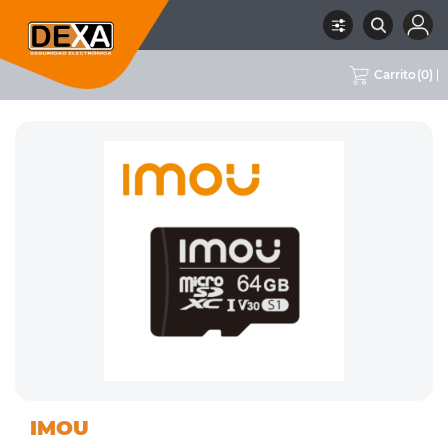
Carrito
(
0
)
11
MEMORIAS MICRO
RUBRO
SUBRUBRO
MARCA
IMOU
ALMACENAMIENTO
SD
IMOU