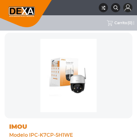
Carrito
(
0
)
RUBRO
02 CCTV
SUBRUBRO
CÁMARAS WIFI
MARCA
IMOU
IMOU
Modelo IPC-K7CP-5H1WE