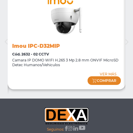
Imou IPC-D32MIP
I
Cód. 2632 - 02 CCTV
C
Camara IP DOMO WIFI H.265 3 Mp 2.8 mm ONVIF MicroSD
C
n
Detec Humanos/Vehiculos
D
VER MÁS
COMPRAR
Seguinos: