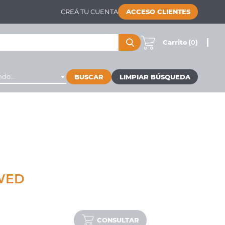
CREÁ TU CUENTA
ACCESO CLIENTES
Carrito
(
0
)
do...
BUSCAR
WED
CONSULTAR