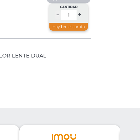
CANTIDAD
+
–
Hay
1
en el carrito
LOR LENTE DUAL