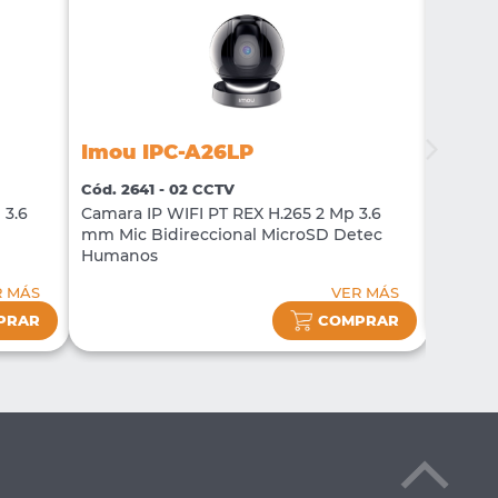
Imou IPC-A26LP
Imou
Cód. 2641 - 02 CCTV
Cód. 2
 3.6
Camara IP WIFI PT REX H.265 2 Mp 3.6
Memori
mm Mic Bidireccional MicroSD Detec
10
Humanos
R MÁS
VER MÁS
PRAR
COMPRAR