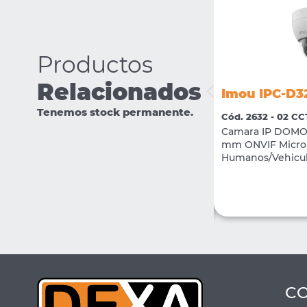
Productos
Relacionados
Imou IPC-S7UP-11M0WED
Imou IPC-D3
Cód. 3656 - 02 CCTV
Tenemos stock permanente.
Cód. 2632 - 02 C
cámara de seguridad IP Wi-Fi para
Camara IP DOMO 
exteriores de alta gama con un sistema
mm ONVIF Micro
de triple lente (3+3+5 MP, sumando 11 MP
Humanos/Vehicu
en total).
VER MÁS
COMPRAR
C