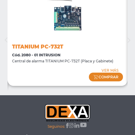
TITANIUM PC-732T
Cód. 2080 - 01 INTRUSION
C
te
Central de alarma TITANIUM PC-732T (Placa y Gabinete)
T
VER MÁS
COMPRAR
Seguinos: