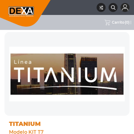
Carrito
(
0
)
RUBRO
01 INTRUSION
SUBRUBRO
KIT DE ALARMAS
MARCA
TITANIUM
TITANIUM
Modelo KIT T7