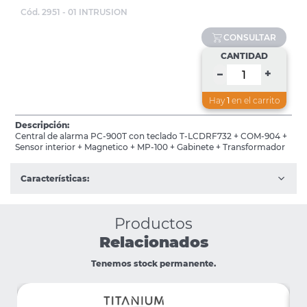
Cód. 2951 - 01 INTRUSION
CONSULTAR
CANTIDAD
+
–
Hay
1
en el carrito
Descripción:
Central de alarma PC-900T con teclado T-LCDRF732 + COM-904 +
Sensor interior + Magnetico + MP-100 + Gabinete + Transformador
Características:
Productos
Relacionados
Tenemos stock permanente.