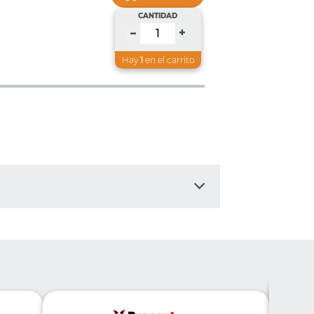
CANTIDAD
+
–
Hay
1
en el carrito