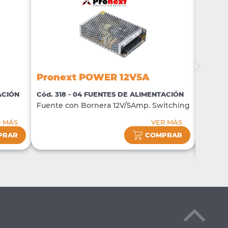
Pron
Pronext POWER 12V5A
Cód. 5
ACIÓN
Cód. 318 - 04 FUENTES DE ALIMENTACIÓN
Fuente
Fuente con Bornera 12V/5Amp. Switching
Switch
salida.
R MÁS
VER MÁS
PRAR
COMPRAR