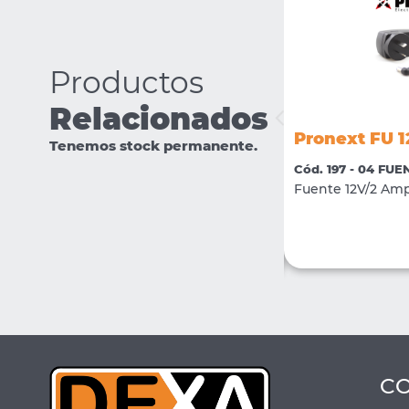
Productos
Relacionados
Pronext FDRI 12V2000
Pronext FU 
Tenemos stock permanente.
Cód. 1291 - 04 FUENTES DE ALIMENTACIÓN
Cód. 197 - 04 FU
Fuente 12V/2Amp. Switching Modular con
Fuente 12V/2 Amp
bornera
VER MÁS
COMPRAR
C