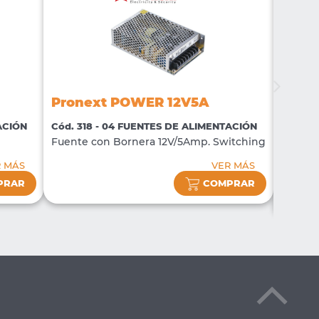
Pron
Pronext POWER 12V5A
Cód. 5
ACIÓN
Cód. 318 - 04 FUENTES DE ALIMENTACIÓN
Fuente
Fuente con Bornera 12V/5Amp. Switching
Switch
salida.
R MÁS
VER MÁS
PRAR
COMPRAR