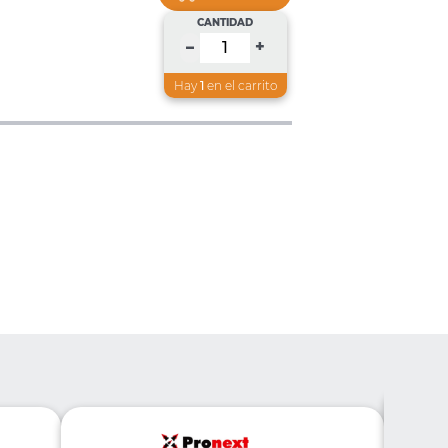
CANTIDAD
+
–
Hay
1
en el carrito