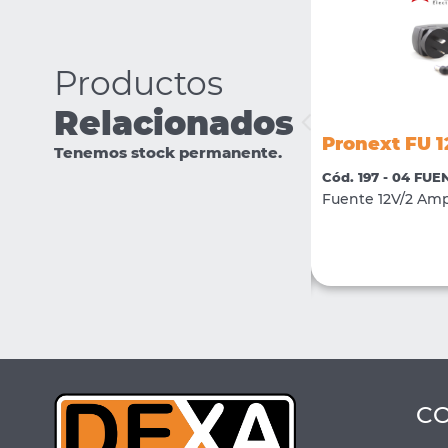
Productos
Relacionados
Pronext FDRI 12V2000
Pronext FU 
Tenemos stock permanente.
Cód. 1291 - 04 FUENTES DE ALIMENTACIÓN
Cód. 197 - 04 FU
Fuente 12V/2Amp. Switching Modular con
Fuente 12V/2 Amp
bornera
VER MÁS
COMPRAR
C