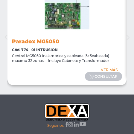
Paradox MG5050
Cód. 774 - 01 INTRUSION
C
Central MG5050 Inalambrica y cableada (5+5cableada)
T
maximo 32 zonas. - Incluye Gabinete y Transformador
VER MÁS
CONSULTAR
Seguinos: