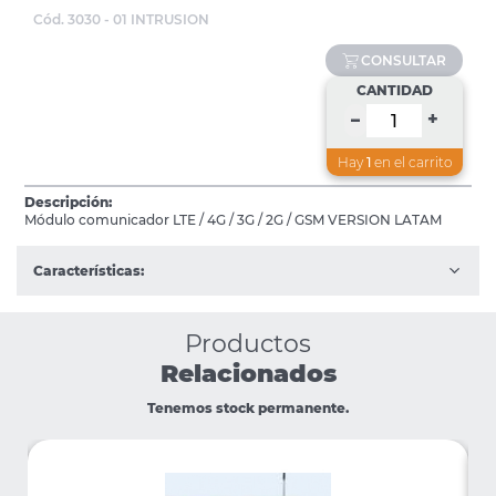
Cód. 3030 - 01 INTRUSION
CONSULTAR
CANTIDAD
+
–
Hay
1
en el carrito
Descripción:
Módulo comunicador LTE / 4G / 3G / 2G / GSM VERSION LATAM
Características:
Productos
Relacionados
Tenemos stock permanente.