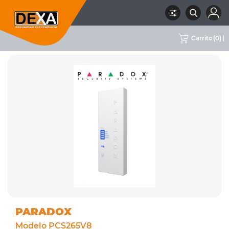
Carrito
(
0
)
RUBRO
01 INTRUSION
SUBRUBRO
COMUNICADORES 4G
MARCA
PARADOX
PARADOX
Modelo PCS265V8