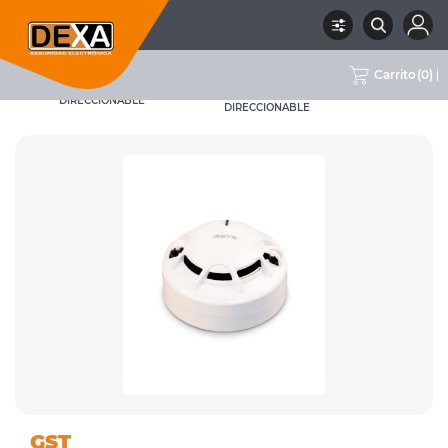
Carrito
(
0
)
DETECTORES DE
09 INCENDIO
RUBRO
SUBRUBRO
INCENDIO
MARCA
GST
DIRECCIONABLE
DIRECCIONABLE
GST