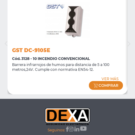
GST DC-9105E
Cód. 3128 - 10 INCENDIO CONVENCIONAL
C
Barrera infrarrojos de humos para distancia de 5 a 100
P
metros,24V. Cumple con normativa EN54-12.
VER MÁS
COMPRAR
Seguinos: