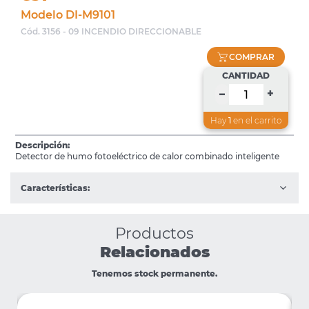
Modelo DI-M9101
Cód. 3156 - 09 INCENDIO DIRECCIONABLE
COMPRAR
CANTIDAD
+
–
Hay
1
en el carrito
Descripción:
Detector de humo fotoeléctrico de calor combinado inteligente
Características:
Productos
Relacionados
Tenemos stock permanente.